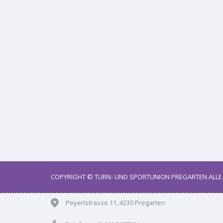
COPYRIGHT ©
TURN- UND SPORTUNION PREGARTEN
ALLE
Peyerlstrasse 11
,
4230
Pregarten