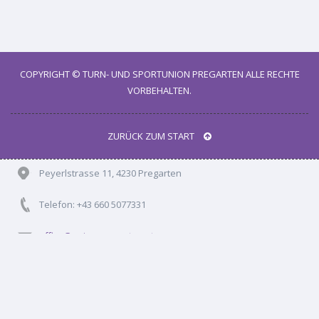
COPYRIGHT ©
TURN- UND SPORTUNION PREGARTEN
ALLE RECHTE
VORBEHALTEN.
ZURÜCK ZUM START
Peyerlstrasse 11
,
4230
Pregarten
Telefon:
+43 660 5077331
office@union-pregarten.at