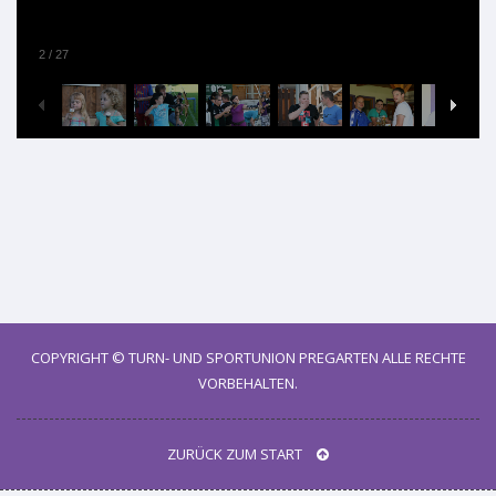
2
/
27
COPYRIGHT ©
TURN- UND SPORTUNION PREGARTEN
ALLE RECHTE
VORBEHALTEN.
ZURÜCK ZUM START